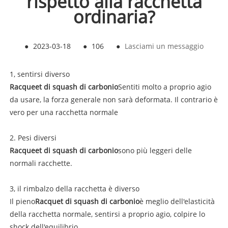
rispetto alla racchetta
ordinaria?
●
2023-03-18
●
106
●
Lasciami un messaggio
1, sentirsi diverso
Racqueet di squash di carbonio
Sentiti molto a proprio agio
da usare, la forza generale non sarà deformata. Il contrario è
vero per una racchetta normale
2. Pesi diversi
Racqueet di squash di carbonio
sono più leggeri delle
normali racchette.
3, il rimbalzo della racchetta è diverso
Il pieno
Racquet di squash di carbonio
è meglio dell'elasticità
della racchetta normale, sentirsi a proprio agio, colpire lo
shock dell'equilibrio.